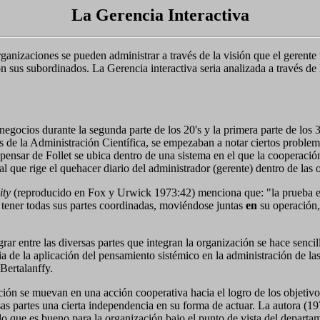
La Gerencia Interactiva
ganizaciones se pueden administrar a través de la visión que el gerente
 sus subordinados. La Gerencia interactiva seria analizada a través de 
 negocios durante la segunda parte de los 20's y la primera parte de los 
de la Administración Científica, se empezaban a notar ciertos problemas
pensar de Follet se ubica dentro de una sistema en el que la cooperación
 que rige el quehacer diario del administrador (gerente) dentro de las 
ity
(reproducido en Fox y Urwick 1973:42) menciona que: "la prueba es
el tener todas sus partes coordinadas, moviéndose juntas
en
su operación,
ar entre las diversas partes que integran la organización se hace sencill
ia de la aplicación del pensamiento sistémico en la administración de l
Bertalanffy.
ción se muevan en una acción cooperativa hacia el logro de los objetivo
sas partes una cierta independencia en su forma de actuar. La autora (
lo que es bueno para la organización bajo el punto de vista del departa