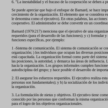
6. "La inestabilidad y el fracaso de la cooperación se deben a p
Se puede apreciar que bajo el enfoque de Barnard, se hace impre
crecimiento de la organización. El elemento que se considera ese
le denomina como el ejecutivo). En otras palabras, las acciones
cooperativo. El administrador se debe convertir en un coordinad
Barnard (1979:217) menciona que el ejecutivo de una organizaci
requeridos (para el desarrollo de las funciones); y c) formular y
funciones específicas, por ejemplo:
1 -Sistema de comunicación. El sistema de comunicación se confo
organización; ) los individuos que ocupan las diversas posicio
está capacitada. La organización formal como parte del sistema 
las posiciones, la autoridad, y demarca las áreas de influencia.
hacia la organización. Los grupos informales cumplen funcione
autodisciplina del grupo; y hace posible el desarrollo de impor
2. El asegurar los esfuerzos requeridos. El ejecutivo realiza est
personas son fundamentales); y b) la socialización de los indivi
la organización.
3. La formulación de nietas y objetivos. El ejecutivo tiene com
conocido por las personas que conforman la misma organización. 
para el logro de los objetivos organizacionales.