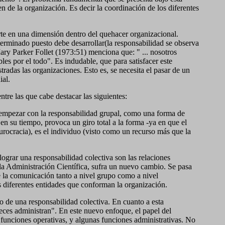
n de la organización. Es decir la coordinación de los diferentes
erte en una dimensión dentro del quehacer organizacional.
terminado puesto debe desarrollar(la responsabilidad se observa
Mary Parker Follet (1973:51) menciona que: " ... nosotros
es por el todo". Es indudable, que para satisfacer este
tradas las organizaciones. Esto es, se necesita el pasar de un
ial.
entre las que cabe destacar las siguientes:
a empezar con la responsabilidad grupal, como una forma de
n su tiempo, provoca un giro total a la forma -ya en que el
urocracia), es el individuo (visto como un recurso más que la
lograr una responsabilidad colectiva son las relaciones
la Administración Científica, sufra un nuevo cambio. Se pasa
e la comunicación tanto a nivel grupo como a nivel
 diferentes entidades que conforman la organización.
to de una responsabilidad colectiva. En cuanto a esta
 veces administran". En este nuevo enfoque, el papel del
s funciones operativas, y algunas funciones administrativas. No