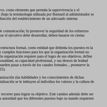
tivo, como elemento que permita la supervivencia y el
 (bajo la terminología utilizada por Barnard al administrador se
n función del establecimiento de un adecuado sistema
 de comunicación; b) promover la seguridad de los esfuerzos
ue el ejecutivo debe desarrollar, deben basarse en ciertas
estructura formal, como entidad que delimita los puestos en la
ue cumplen funciones para los que la organización formal no
a organización requiere para el logro de sus objetivos, define
sonalidad, su capacidad profesional, y sus deseos de lealtad
eden pasar a través de los canales formales... promueve la
25).
rganización (las habilidades y los conocimientos de dichas
alización se le imbuyen al individuo los valores y la cultura de
e recorrer para lograr su objetivo. Este camino además debe ser
a autoridad que los diferentes puestos bajo su mando requieren