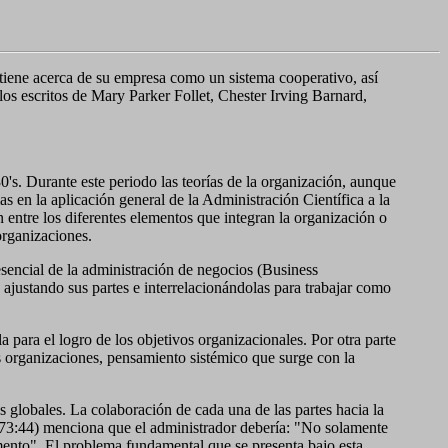
 tiene acerca de su empresa como un sistema cooperativo, así
los escritos de Mary Parker Follet, Chester Irving Barnard,
30's. Durante este periodo las teorías de la organización, aunque
 en la aplicación general de la Administración Científica a la
 entre los diferentes elementos que integran la organización o
organizaciones.
encial de la administración de negocios (Business
 ajustando sus partes e interrelacionándolas para trabajar como
a para el logro de los objetivos organizacionales. Por otra parte
as organizaciones, pensamiento sistémico que surge con la
s globales. La colaboración de cada una de las partes hacia la
1973:44) menciona que el administrador debería: "No solamente
mento". El problema fundamental que se presenta bajo esta