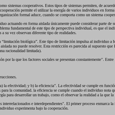
o sistemas cooperativos. Estos tipos de sistemas permiten, de acuerdo a
 cooperación permite el utilizar la energía de varios individuos en forma 
organización formal aduce, cuando se comporta como un sistema cooper
iduo actuando en forma aislada únicamente puede considerar parte de su
blema fundamental de este tipo de perspectiva individual, es que el ind
s a su vez observan diferente tipo de realidades.
la “limitación biológica”. Este tipo de limitación impulsa al individuo a
aislada no puede resolver. Esta restricción es parecida al supuesto que
 una racionalidad limitada).
zón por la que los factores sociales se presentan constantemente". Entre 
eracciones.
) la efectividad; y b) la eficiencia". La efectividad se cumple en funci
para la comunidad. la eficiencia se cumple cuando el individuo nota que
gía para desarrollar un trabajo, como el observar la realidad a la que l
interrelacionados e interdependientes". El primer proceso enmarca la i
 individuo experimenta bajo la cooperación.