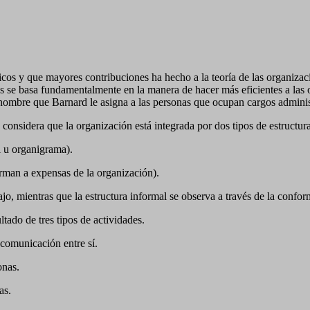
icos y que mayores contribuciones ha hecho a la teoría de las organiza
es se basa fundamentalmente en la manera
de hacer más eficientes a las
nombre que Barnard le asigna a las personas que ocupan cargos administ
considera que la organización está integrada por dos tipos de estructur
l u organigrama).
orman a expensas de la organización)
.
jo, mientras que la estructura informal se observa a través de la confo
ado de tres tipos de actividades.
comunicación entre sí.
onas.
das.