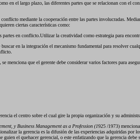
omo en el largo plazo, las diferentes partes que se relacionan con el con
l conflicto mediante la cooperación entre las partes involucradas. Median
equieren ciertas características como:
s partes en conflicto.Utilizar la creatividad como estrategia para encont
be buscar en la integración el mecanismo fundamental para resolver cualq
flicto.
 se menciona que el gerente debe considerar varios factores para asegu
erencia el centro sobre el cual gire la propia organización y su administ
ment, y Business Management as a Profession (1
925 /1973) menciona 
onalizar la gerencia es la difusión de las experiencias adquiridas por los
ue guien el quehacer gerencial, o este enfatizando que la gerencia debe s