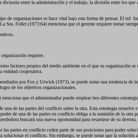
 divisoria entre la administración y el trabajo, la división entre los qu
ipo de organizaciones se hace vital bajo esta forma de pensar. El rol
fu
 La Sra. Follet (1973:64) menciona que el gerente requiere tomar siempr
rativos.
a organización requiere.
í como factores propios del medio ambiente en el que su organización se 
a entidad cooperativa.
endiados por Fox y Urwick (1973), se puede notar una tendencia de la au
 logro de los objetivos organizacionales.
 menciona que el administrador puede emplear tres diferentes estrategias
de una de las partes del conflicto sobre la otra. Esta estrategia resuelve 
l poder de una de las partes en conflicto obliga a la sumisión de la otra
e perdedora buscará una nueva oportunidad para resarsirse de su derrota.
e las partes en conflicto ceden parte de sus posiciones para poder soluci
olucionar el conflicto. Sin embargo, se puede notar que la solución al c