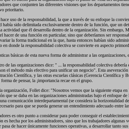
adores que conjunten las diferentes visiones que los departamentos tiene
o prioritario.
s hace uso de la responsabilidad, la que a través de su enfoque la convi
d había sido delimitada exclusivamente dentro de la función, que un de
la actividad que él desarrolla dentro de la organización. Sin embargo, 
l hacer de una función en particular, sino que deberíamos ser responsabl
variar la forma tradicional en la que, hasta entonces habían sido adminis
o en donde la responsabilidad colectiva se convierte en aspecto primord
sticas básicas de esta nueva forma de administrar
a las organizaciones, 
o de las organizaciones dice: " ... la responsabilidad colectiva deberí
on el método más efectivo para unificar un negocio". Esta aseveración e
ación Científica, y las otras escuelas clásicas (Gerencia Científica y B
 forma de pensar, la ¡importancia recae en el grupo.
la organización, Follet dice: "Nosotros vemos que la siguiente etapa en 
ón que se daba en las organizaciones administradas bajo el enfoque de 
una comunicación interdepartamental (se considera la horizontalidad d
cesario para que se pueda generar un entendimiento adecuado entre las
adores es otro punto a considerar para poder conseguir el establecimien
ción es hecha por los administradores, sino que los trabajadores algunas
r pasa de hacer únicamente funciones operativas, a desarrollar tanto su