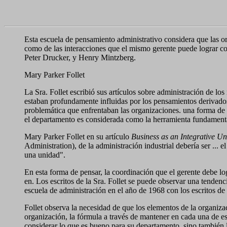
Esta escuela de pensamiento administrativo considera que las or
como de las interacciones que el mismo gerente puede lograr con
Peter Drucker, y Henry Mintzberg.
Mary Parker Follet
La Sra. Follet escribió sus artículos sobre administración de los
estaban profundamente influidas por los pensamientos derivados 
problemática que enfrentaban las organizaciones. una
forma de 
el departamento es considerada como la herramienta fundamental
Mary Parker Follet en su artículo
Business as an Integrative Un
Administration), de la administración industrial debería ser ... 
una unidad".
En esta forma de pensar, la coordinación que el gerente debe logr
en.
Los escritos de la Sra. Follet se puede observar una tendenc
escuela de administración en el año de 1968 con los escritos de 
Follet observa la necesidad de que los elementos de la organiza
organización, la fórmula a través de mantener en cada una de e
considerar lo que es bueno para su departamento, sino también 