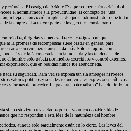
muy profundas. El castigo de Adán y Eva por comer el fruto del árbol
oncede el administrador a la productividad, al concepto de “una
ción, refleja la convicción implícita de que el administrador debe tratar
vos de la empresa. La mayor parte de los gerentes consideraría
, controladas, dirigidas y amenazadas con castigos para que
e que ni la promesa de recompensas suele bastar en general para
o necesario con remuneraciones nada más. Sólo se logrará con la
a ancha” y de la “democracia” en la industria y las tendencias de
 que el hombre sólo trabaja por medios coercitivos y control externos.
amos exponiendo, que en realidad nunca fue abandonada.
ue nada su seguridad. Rara vez se expresa tan sin ambages ni rodeos
tros valores políticos y sociales requieren tales expresiones públicas.
ctrices y formas de proceder. La palabra “paternalismo” ha adquirido un
ista si no estuvieran respaldados por un volumen considerable de
menos que no responden a esta idea de la naturaleza del hombre.
periodos, aunque sólo parcialmente están en lo cierto. Las leyes del
descubrirse y corregirse importantes contradicciones e inexactitudes de