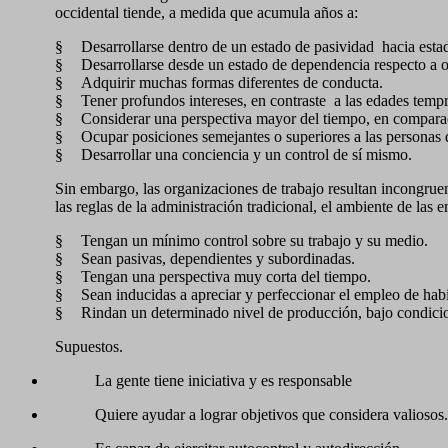
occidental tiende, a medida que acumula años a:
§
Desarrollarse dentro de un estado de pasividad
hacia esta
§
Desarrollarse desde un estado de dependencia respecto a o
§
Adquirir muchas formas diferentes de conducta.
§
Tener profundos intereses, en contraste
a las edades tempr
§
Considerar una perspectiva mayor del tiempo, en comparació
§
Ocupar posiciones semejantes o superiores a las personas 
§
Desarrollar una conciencia y un control de sí mismo.
Sin embargo, las organizaciones de trabajo resultan incongrue
las reglas de la administración tradicional, el ambiente de la
§
Tengan un mínimo control sobre su trabajo y su medio.
§
Sean pasivas, dependientes y subordinadas.
§
Tengan una perspectiva muy corta del tiempo.
§
Sean inducidas a apreciar y perfeccionar el empleo de habi
§
Rindan un determinado nivel de producción, bajo condicio
Supuestos.
La gente tiene iniciativa y es responsable
Quiere ayudar a lograr objetivos que considera valiosos