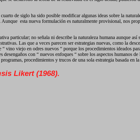
o cuarto de siglo ha sido posible modificar algunas ideas sobre la natur
”. Aunque
esta nueva formulación es naturalmente provisional, nos pro
ativa particular; no señala ni describe la naturaleza humana aunque así
strativas. Las que a veces parecen ser estrategias nuevas, como la descen
e “ vino viejo en odres nuevos “ porque los procedimientos ideados par
s desengaños con “ nuevos enfoques “ sobre los aspectos humanos de l
- programas, procedimientos y trucos de una sola estrategia basada en la
is Likert (1968).