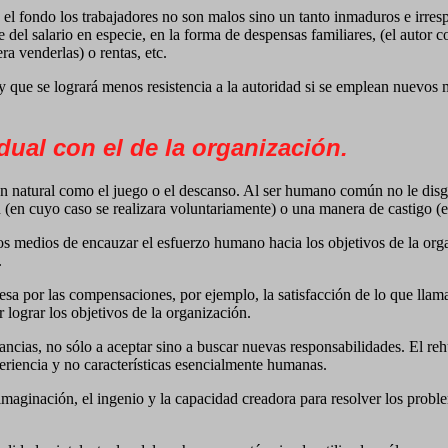
n el fondo los trabajadores no son malos sino un tanto inmaduros e irres
e del salario en especie, en la forma de despensas familiares, (el autor
ra venderlas) o rentas, etc.
y que se logrará menos resistencia a la autoridad si se emplean nuevos m
idual con el de la organización.
s tan natural como el juego o el descanso. Al ser humano común no le di
ón (en cuyo caso se realizara voluntariamente) o una manera de castigo (en
os medios de encauzar el esfuerzo humano hacia los objetivos de la org
.
esa por las compensaciones, por ejemplo, la satisfacción de lo que lla
 lograr los objetivos de la organización.
ancias, no sólo a aceptar sino a buscar nuevas responsabilidades. El rehu
eriencia y no características esencialmente humanas.
 imaginación, el ingenio y la capacidad creadora para resolver los probl