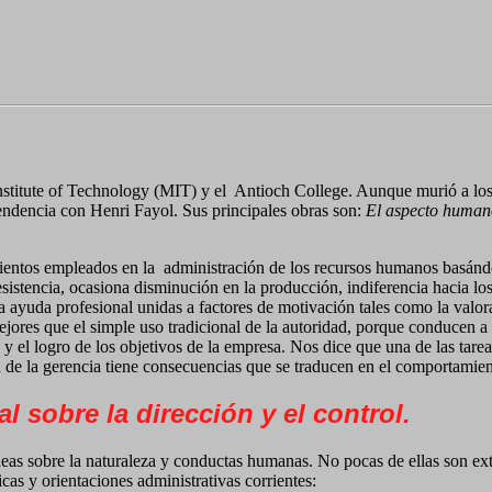
nstitute of Technology (MIT) y el
Antioch College. Aunque murió a lo
cendencia con Henri Fayol. Sus principales obras son:
El aspecto human
ientos empleados en la
administración de los recursos humanos basánd
resistencia, ocasiona disminución en la producción, indiferencia hacia l
la ayuda profesional unidas a factores de motivación tales como la val
mejores que el simple uso tradicional de la autoridad, porque conduce
 y el logro de los objetivos de la empresa. Nos dice que una de las tare
n de la gerencia tiene consecuencias que se traducen en el comportami
al sobre la dirección y el control.
eas sobre la naturaleza y conductas humanas. No pocas de ellas son ext
cas y orientaciones administrativas corrientes: