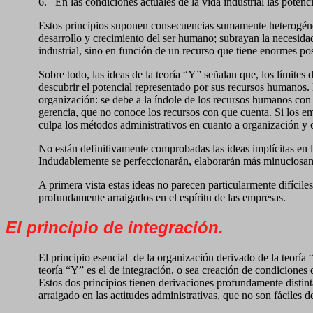
6.
En las condiciones actuales de la vida industrial las potenc
Estos principios suponen consecuencias sumamente heterogéneas
desarrollo y crecimiento del ser humano; subrayan la necesida
industrial, sino en función de un recurso que tiene enormes pos
Sobre todo, las ideas de la teoría “Y” señalan que, los límites
descubrir el potencial representado por sus recursos humanos. 
organización: se debe a la índole de los recursos humanos con 
gerencia, que no conoce los recursos con que cuenta. Si los emp
culpa los métodos administrativos en cuanto a organización y c
No están definitivamente comprobadas las ideas implícitas en l
Indudablemente se perfeccionarán, elaborarán más minuciosamen
A primera vista estas ideas no parecen particularmente difíciles
profundamente arraigados en el espíritu de las empresas.
El principio de integración.
El principio esencial
de la organización derivado de la teoría 
teoría “Y” es el de integración, o sea creación de condiciones
Estos dos principios tienen derivaciones profundamente distint
arraigado en las actitudes administrativas, que no son fáciles 