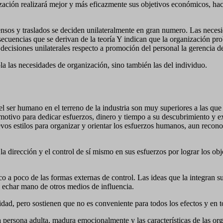
zación realizará mejor y más eficazmente sus objetivos económicos, haci
censos y traslados se deciden unilateralmente en gran numero. Las neces
secuencias que se derivan de la teoría Y indican que la organización pro
ecisiones unilaterales respecto a promoción del personal la gerencia de
la las necesidades de organización, sino también las del individuo.
l ser humano en el terreno de la industria son muy superiores a las que 
 motivo para dedicar esfuerzos, dinero y tiempo a su descubrimiento y e
vos estilos para organizar y orientar los esfuerzos humanos, aun recono
 la dirección y el control de sí mismo en sus esfuerzos por lograr los o
oco a poco de las formas externas de control. Las ideas que la integran 
a echar mano de otros medios de influencia.
ridad, pero sostienen que no es conveniente para todos los efectos y en t
a persona adulta, madura emocionalmente y las características de las org