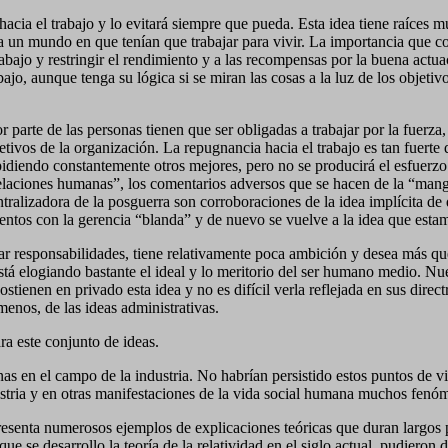
hacia el trabajo y lo evitará siempre que pueda. Esta idea tiene raíces 
a un mundo en que tenían que trabajar para vivir. La importancia que c
trabajo y restringir el rendimiento y a las recompensas por la buena actua
bajo, aunque tenga su lógica si se miran las cosas a la luz de los objeti
 parte de las personas tienen que ser obligadas a trabajar por la fuerza
jetivos de la organización. La repugnancia hacia el trabajo es tan fuert
 pidiendo constantemente otros mejores, pero no se producirá el esfuerz
 “relaciones humanas”, los comentarios adversos que se hacen de la “mang
entralizadora de la posguerra son corroboraciones de la idea implícita de
entos con la gerencia “blanda” y de nuevo se vuelve a la idea que est
yar responsabilidades, tiene relativamente poca ambición y desea más q
tá elogiando bastante el ideal y lo meritorio del ser humano medio. Nues
tienen en privado esta idea y no es difícil verla reflejada en sus dire
enos, de las ideas administrativas.
ra este conjunto de ideas.
as en el campo de la industria. No habrían persistido estos puntos de v
stria y en otras manifestaciones de la vida social humana muchos fenó
 presenta numerosos ejemplos de explicaciones teóricas que duran largos 
se desarrollo la teoría de la relatividad en el siglo actual, pudieron 