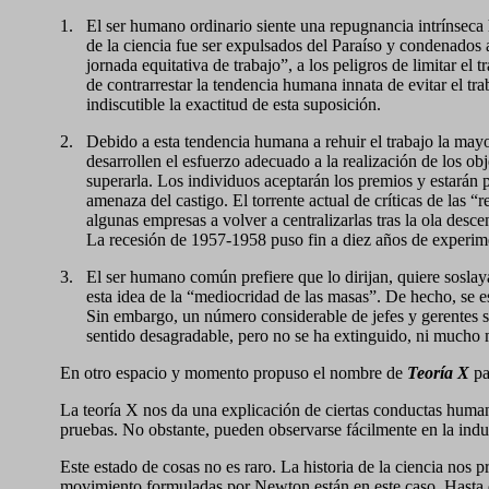
1.
El ser humano ordinario siente una repugnancia intrínseca 
de la ciencia fue ser expulsados del Paraíso y condenados 
jornada equitativa de trabajo”, a los peligros de limitar el 
de contrarrestar la tendencia humana innata de evitar el tra
indiscutible la exactitud de esta suposición.
2.
Debido a esta tendencia humana a rehuir el trabajo la mayor
desarrollen el esfuerzo adecuado a la realización de los ob
superarla. Los individuos aceptarán los premios y estarán
amenaza del castigo. El torrente actual de críticas de las
algunas empresas a volver a centralizarlas tras la ola desc
La recesión de 1957-1958 puso fin a diez años de experim
3.
El ser humano común prefiere que lo dirijan, quiere sosla
esta idea de la “mediocridad de las masas”. De hecho, se es
Sin embargo, un número considerable de jefes y gerentes sos
sentido desagradable, pero no se ha extinguido, ni mucho m
En otro espacio y momento propuso el nombre de
Teoría X
pa
La teoría X nos da una explicación de ciertas conductas human
pruebas. No obstante, pueden observarse fácilmente en la indu
Este estado de cosas no es raro. La historia de la ciencia nos
movimiento formuladas por Newton están en este caso. Hasta que 