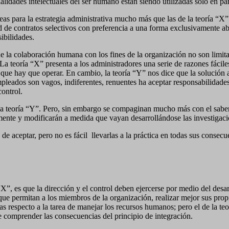
ialidades intelectuales del ser humano están siendo utilizadas sólo en par
 para la estrategia administrativa mucho más que las de la teoría “X”.
d de contratos selectivos con preferencia a una forma exclusivamente ab
ibilidades.
 de la colaboración humana con los fines de la organización no son limit
La teoría “X” presenta a los administradores una serie de razones fácile
que hay que operar. En cambio, la teoría “Y” nos dice que la solución 
leados son vagos, indiferentes, renuentes ha aceptar responsabilidades, i
ontrol.
a teoría “Y”. Pero, sin embargo se compaginan mucho más con el saber ac
te y modificarán a medida que vayan desarrollándose las investigacion
 de aceptar, pero no es fácil
llevarlas a la práctica en todas sus consec
“X”, es que la dirección y el control deben ejercerse por medio del desa
 que permitan a los miembros de la organización, realizar mejor sus pro
as respecto a la tarea de manejar los recursos humanos; pero el de la te
de comprender las consecuencias del principio de integración.