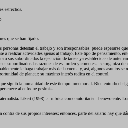
es estrechos.
o.
res que se han fijado.
s personas detestan el trabajo y son irresponsables, puede esperarse q
e a realizar actividades ajenas al trabajo. Este tipo de pensamiento, en
ra a sus subordinados la ejecución de tareas ya establecidas de antemano
 sus subordinados las razones de esa orden y como esta se organiza dent
obablemente le haga trabajar más de la cuenta y, así, algunos asuntos s
portunidad de planear; su máximo interés radica en el control.
l que siguió la humanidad de este tiempo inmemorial. Bien entrado el 
 pertenece al enfoque pesimista.
ternalista. Likert (1998) la
rubrica como autoritaria – benevolente. Los
n contra de sus propios intereses; entonces, parte del salario hay que dá