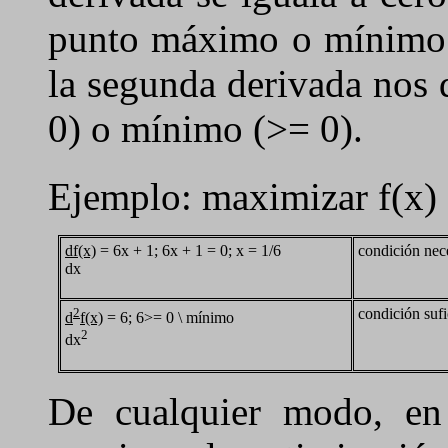
punto máximo o mínimo d
la segunda derivada nos 
0) o mínimo (>= 0).
Ejemplo: maximizar f(x)
df(x)
= 6x + 1; 6x + 1 = 0; x = 1/6
condición nec
dx
2
condición sufi
d
f(x)
= 6; 6>= 0 \ mínimo
2
dx
De cualquier modo, en l