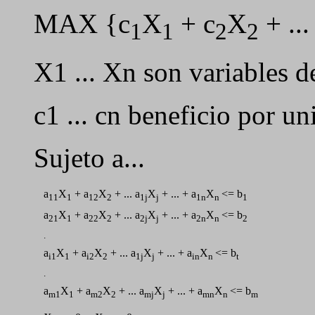
MAX {c
X
+ c
X
+ ...
1
1
2
2
X1 ... Xn son variables d
c1 ... cn beneficio por un
Sujeto a...
a
X
+ a
X
+ ... a
X
+ ... + a
X
<= b
11
1
12
2
1j
j
1n
n
1
a
X
+ a
X
+ ... a
X
+ ... + a
X
<= b
21
1
22
2
2j
j
2n
n
2
.
a
X
+ a
X
+ ... a
X
+ ... + a
X
<= b
i1
1
i2
2
1j
j
in
n
t
.
a
X
+ a
X
+ ... a
X
+ ... + a
X
<= b
m1
1
m2
2
mj
j
mn
n
m