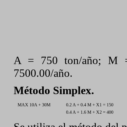
A = 750 ton/año; M =
7500.00/año.
Método Simplex.
MAX 10A + 30M
0.2 A + 0.4 M + X1 = 150
0.4 A + 1.6 M + X2 = 400
Se utiliza el método del 