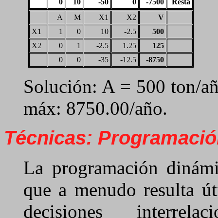
0
10
-50
0
-7500
Resta
A
M
X1
X2
V
X1
1
0
10
-2.5
500
X2
0
1
-2.5
1.25
125
0
0
-35
-12.5
-8750
Solución: A = 500 ton/a
máx: 8750.00/año.
Técnicas: Programació
La programación dinámi
que a menudo resulta út
decisiones interrel