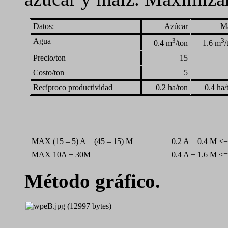
Datos:
Azúcar
M
Agua
3
3
0.4 m
/ton
1.6 m
/
Precio/ton
15
Costo/ton
5
Recíproco productividad
0.2 ha/ton
0.4 ha/
MAX (15 – 5) A + (45 – 15) M
0.2 A + 0.4 M <
MAX 10A + 30M
0.4 A + 1.6 M <
Método gráfico.