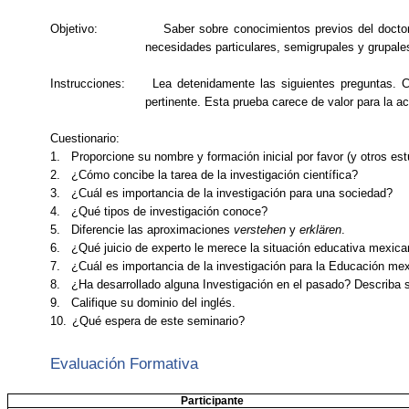
Objetivo:
Saber sobre conocimientos previos del docto
necesidades particulares, semigrupales y grupale
Instrucciones:
Lea detenidamente las siguientes preguntas. C
pertinente. Esta prueba carece de valor para la acr
Cuestionario:
1.
Proporcione su nombre y formación inicial por favor (y otros est
2.
¿Cómo concibe la tarea de la investigación científica?
3.
¿Cuál es importancia de la investigación para una sociedad?
4.
¿Qué tipos de investigación conoce?
5.
Diferencie las aproximaciones
verstehen
y
erklären
.
6.
¿Qué juicio de experto le merece la situación educativa mexic
7.
¿Cuál es importancia de la investigación para la Educación me
8.
¿Ha desarrollado alguna Investigación en el pasado? Describa 
9.
Califique su dominio del inglés.
10.
¿Qué espera de este seminario?
Evaluación Formativa
Participante