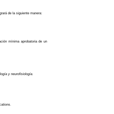
grará de la siguiente manera:
cación mínima aprobatoria de un
ogía y neurofisiología.
cations
.