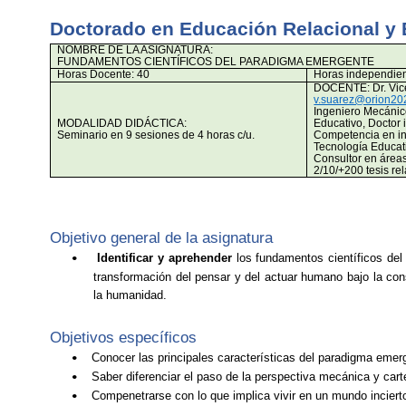
Doctorado en Educación Relacional y 
NOMBRE DE LA ASIGNATURA:
FUNDAMENTOS CIENTÍFICOS DEL PARADIGMA EMERGENTE
Horas Docente: 40
Horas independien
DOCENTE: Dr. Vic
v.suarez@orion20
Ingeniero Mecánic
MODALIDAD DIDÁCTICA:
Educativo, Doctor 
Seminario en 9 sesiones de 4 horas c/u.
Competencia en in
Tecnología Educat
Consultor en áreas
2/10/+200 tesis re
Objetivo general de la asignatura
Identificar y aprehender
los fundamentos científicos de
•
transformación del pensar y del actuar humano bajo la cons
la humanidad.
Objetivos específicos
Conocer las principales características del paradigma emerg
•
Saber diferenciar el paso de la perspectiva mecánica y carte
•
Compenetrarse con lo que implica vivir en un mundo inciert
•