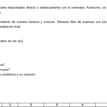
rante relacionados directa o indirectamente con el seminario. Asimismo, s
s.
onteste de manera honesta y concisa. Siéntase libre de expresar sus juici
editación final.
udios de ser así).
ana?
xicana?
su problema y su solución.
1
2
3
4