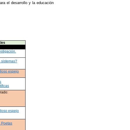
ra el desarrollo y la educación
ales
estigación.
s sistemas?
lloso espejo
s
íficas
orado:
lloso espejo
s Poetas