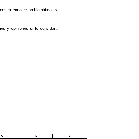
e desea conocer problemáticas y
os y opiniones si lo considera
5
6
7