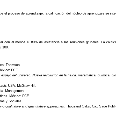
e el proceso de aprendizaje, la calificación del núcleo de aprendizaje se inte
.
tar con al menos el 80% de asistencia a las reuniones grupales. La califi
l 100.
co: Thomson.
éxico: FCE.
 espejo del universo. Nueva revolución en la física, matemática, química, biol
arch
.
USA: McGraw Hill.
ela: Management.
ficas.
México: FCE.
as y Sociales.
g qualitative and quantitative approaches.
Thousand
Oaks
, Ca.: Sage
Publi