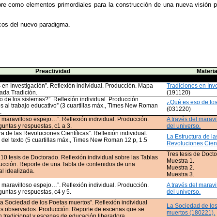
bre como elementos primordiales para la construcción de una nueva visión pa
ficos del nuevo paradigma.
Preactividad
Materi
 en Investigación”. Reflexión individual. Producción. Mapa
Tradiciones en Inv
ada Tradición.
(191120)
 de los sistemas?”. Reflexión individual. Producción.
¿Qué es eso de lo
 al trabajo educativo” (3 cuartillas máx., Times New
Roman
(031220)
.
l maravilloso espejo…”. Reflexión individual. Producción.
A través del maravi
untas y respuestas, c1 a 3.
del universo.
ra de las Revoluciones Científicas”. Reflexión individual.
La Estructura de la
 del texto (5 cuartillas máx., Times New
Roman
12 p, 1.5
Revoluciones Cient
Tres tesis de Doct
10 tesis de Doctorado. Reflexión individual sobre las Tablas
Muestra 1.
ucción: Reporte de una Tabla de contenidos de una
Muestra 2.
al idealizada.
Muestra 3.
l maravilloso espejo…”. Reflexión individual. Producción.
A través del maravi
untas y respuestas, c4 y 5.
del universo.
La Sociedad de los Poetas muertos”. Reflexión individual
La Sociedad de lo
as observados. Producción: Reporte de escenas que se
muertos (180221).
 tradicional y escenas de educación liberadora.