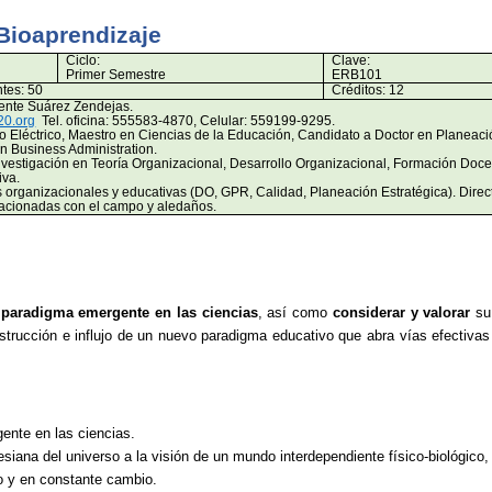
Bioaprendizaje
Ciclo:
Clave:
Primer Semestre
ERB101
tes: 50
Créditos: 12
ente Suárez Zendejas.
20.org
Tel. oficina: 555583-4870, Celular: 559199-9295.
o Eléctrico, Maestro en Ciencias de la Educación, Candidato a Doctor en Planeaci
in Business Administration.
vestigación en Teoría Organizacional, Desarrollo Organizacional, Formación Doce
iva.
 organizacionales y educativas (DO, GPR, Calidad, Planeación Estratégica). Direc
lacionadas con el campo y aledaños.
l
paradigma emergente en las ciencias
, así como
considerar y valorar
su 
trucción e influjo de un nuevo paradigma educativo que abra vías efectivas 
ente en las ciencias.
siana del universo a la visión de un mundo interdependiente físico-biológico, 
o y en constante cambio.