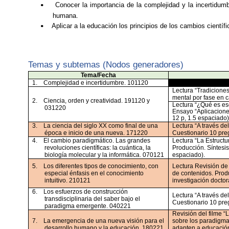
Conocer la importancia de la complejidad y la incertidum
•
humana.
Aplicar a la educación los principios de los cambios cientí
•
Temas y subtemas (Nodos generadores)
Tema/Fecha
1.
Complejidad e incertidumbre. 101120
Lectura “Tradiciones
mental por fase en c
2.
Ciencia, orden y creatividad. 191120 y
Lectura “¿Qué es eso
031220
Ensayo “Aplicaciones
12 p, 1.5 espaciado)
3.
La ciencia del siglo XX como final de una
Lectura “A través de
época e inicio de una nueva. 171220
Cuestionario 10 preg
4.
El cambio paradigmático. Las grandes
Lectura “La Estructu
revoluciones científicas: la cuántica, la
Producción. Síntesis
biología molecular y la informática. 070121
espaciado).
5.
Los diferentes tipos de conocimiento, con
Lectura Revisión de 
especial énfasis en el conocimiento
de contenidos. Prod
intuitivo. 210121
investigación doctor
6.
Los esfuerzos de construcción
Lectura “A través de
transdisciplinaria del saber bajo el
Cuestionario 10 preg
paradigma emergente. 040221
Revisión del filme “
7.
La emergencia de una nueva visión para el
sobre los paradigm
desarrollo humano y la educación. 180221
adapten a educación