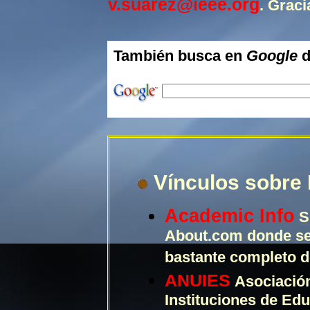
v.suarez@ieee.org
. Graci
También busca en
Google
d
Vínculos sobre
Academic Info
S
About.com donde se 
bastante completo d
ANUIES
Asociación
Instituciones de Ed