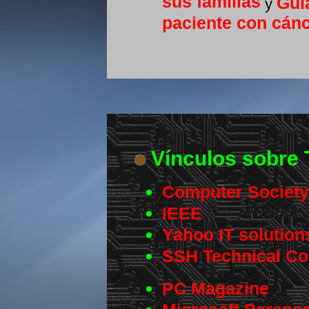
sus familias
Guí
y
paciente con cánc
Vínculos sobre 
Computer Society
IEEE
Yahoo IT solution
SSH Technical Co
PC Magazine