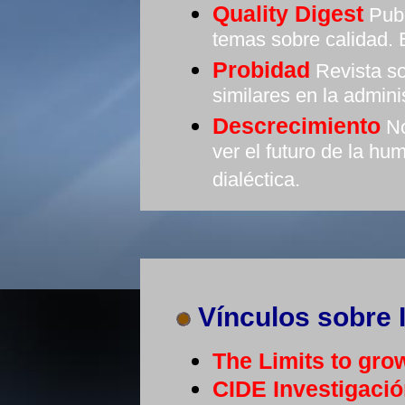
Quality Digest
Publ
temas sobre calidad. 
Probidad
Revista so
similares en la admini
Descrecimiento
No
ver el futuro de la h
dialéctica.
Vínculos sobre 
The Limits to gro
CIDE Investigaci