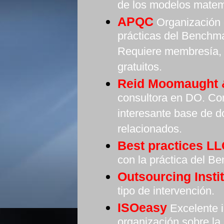
de los modelos matem
APQC
Organización d
prácticas del Benchma
Requiere membresía, 
gratuitos.
Reid Moomaught 
consultora en DO. Con
interesante base de 
relacionados.
Best practices L
con la práctica del B
Outsourcing Insti
tipo de intervención.
ISOeasy
Excelente i
organización sobre la