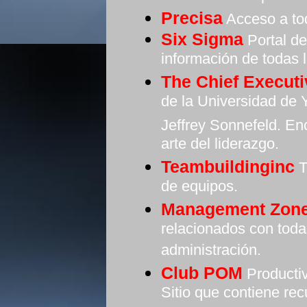
Precisa
Acceso a tod
Six Sigma
Portal de
información de todas 
The Chief Executi
de la Universidad de 
Jeffrey Sonnefeld. En
arte del liderazgo.
Teambuildinginc
T
de equipos.
Management Zon
relacionados con toda
administración.
Club POM
Producti
Sitio que contiene re