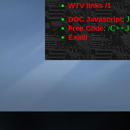
WTV links /1
: 
DOC Javascript
: /C++.
Free Code
Exalli