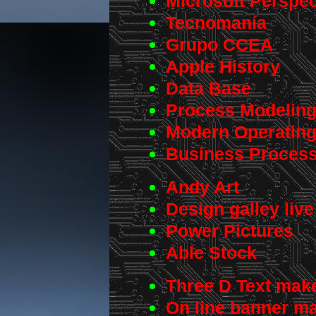
Microsoft Perspec
Tecnomanía
Grupo CCEA
Apple History
Data Base
Process Modelin
Modern Operatin
Business Process
Andy Art
Design galley live
Power Pictures
Able Stock
Three D Text mak
On line banner m