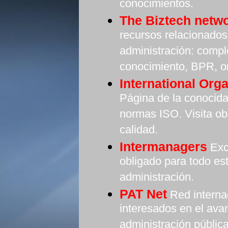
conocimientos.
The Biztech netw
recursos relacionados
administración: comple
conocimiento, BPR, or
International Orga
Página de la conocida
normas ISO. Visita ob
calidad.
Intermanagers
Exce
obligado para todo es
administración.
PAT Net
Red interna
interesados en el avan
administración pública