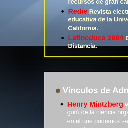
recursos de gran cal
Redie
Revista elect
educativa de la Uni
California.
Latineduca 2004
Distancia.
Vínculos de Adm
Henry Mintzberg
w
gurú de la ciencia org
en el que podemos sac