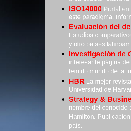
ISO14000
Portal en
este paradigma. Infor
Evaluación del d
Estudios comparativo
y otro países latinoam
Investigación de
interesante página de
temido mundo de la I
HBR
La mejor revist
Universidad de Harva
Strategy & Busin
nombre del conocido 
Hamilton. Publicación
país.