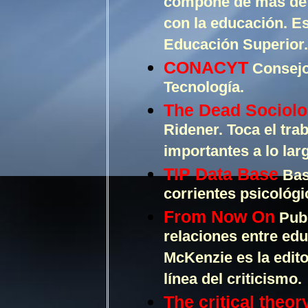
compone de más de 
con la educación. Est
Educación Superior.
CONACYT
Consejo
Tecnología.
The Dead Sociolo
Ridener. Toca el tra
importantes a lo larg
TIP Data Base
Base
corrientes psicológi
From Now On
Publ
relaciones entre edu
McKenzie es la edito
línea del criticismo.
The critical theor